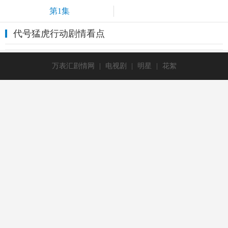
第1集
代号猛虎行动剧情看点
万表汇剧情网
|
电视剧
|
明星
|
花絮