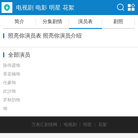
电视剧
电影
明星
花絮
简介
分集剧情
演员表
剧照
照亮你演员表 照亮你演员介绍
全部演员
陈伟霆饰
章若楠饰
任豪饰
此沙饰
罗秋韵饰
饰
万表汇剧情网
|
电视剧
|
明星
|
花絮