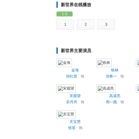
新世界在线播放
1-3
1
2
3
新世界主要演员
金海
铁林
孙红雷
饰
张鲁一
饰
宋观望
高成亮
宋丹丹
饰
周一围
饰
关宝慧
张瑶
饰