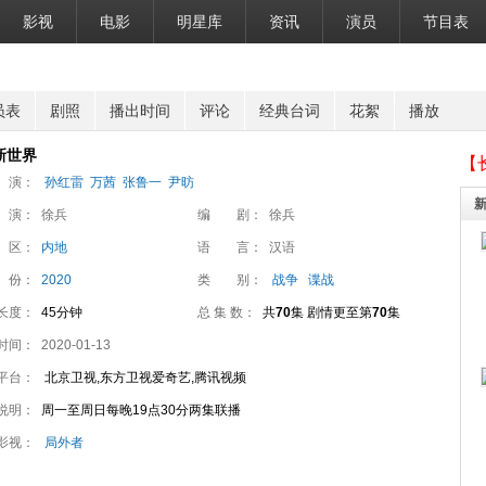
影视
电影
明星库
资讯
演员
节目表
员表
剧照
播出时间
评论
经典台词
花絮
播放
新世界
【
 演：
孙红雷
万茜
张鲁一
尹昉
 演：
徐兵
编 剧：
徐兵
 区：
内地
语 言：
汉语
 份：
2020
类 别：
战争
谍战
长度：
45分钟
总 集 数：
共
70
集 剧情更至第
70
集
时间：
2020-01-13
平台：
北京卫视,东方卫视爱奇艺,腾讯视频
说明：
周一至周日每晚19点30分两集联播
影视：
局外者