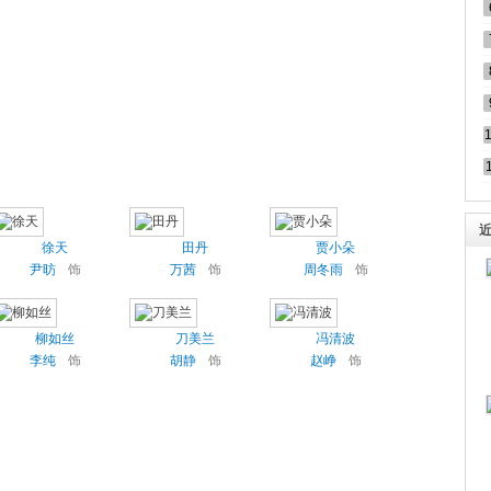
徐天
田丹
贾小朵
尹昉
饰
万茜
饰
周冬雨
饰
柳如丝
刀美兰
冯清波
李纯
饰
胡静
饰
赵峥
饰