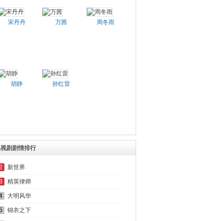
宋丹丹
万茜
周冬雨
胡静
孙红雷
电视剧剧情排行
2
新世界
3
精英律师
4
大明风华
5
锦衣之下