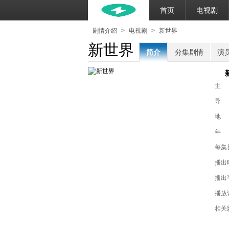
首页
电视剧
剧情介绍
>
电视剧
>
新世界
新世界
简介
分集剧情
演
主
导
地
年
每集
播出
播出
播放
相关