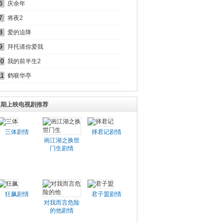
6
庆余年
7
将夜2
8
爱的迫降
9
拜托请你爱我
10
我的前半生2
11
鹤唳华亭
近期上映电视剧推荐
三体剧情
择君记剧情
画江湖之换世
门生剧情
狂飙剧情
君子盟剧情
对我而言危险
的他剧情