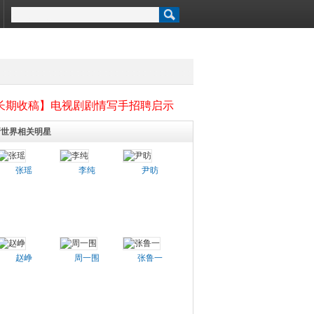
长期收稿】电视剧剧情写手招聘启示
新世界相关明星
张瑶
李纯
尹昉
赵峥
周一围
张鲁一