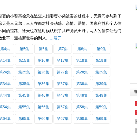
警署的小警察徐天在追查未婚妻贾小朵被害的过程中，无意间参与到了
徐天是三兄弟，三人在面对社会动荡、亲情、爱情、国家利益和个人信
不同的道路。徐天也在这时候认识了共产党员田丹，两人的信仰让他们
放北平，迎接新世界的到来。
...展开
第4集
第5集
第6集
第7集
第8集
第9集
第14集
第15集
第16集
第17集
第18集
第19集
第24集
第25集
第26集
第27集
第28集
第29集
第34集
第35集
第36集
第37集
第38集
第39集
第44集
第45集
第46集
第47集
第48集
第49集
第54集
第55集
第56集
第57集
第58集
第59集
第64集
第65集
第66集
第67集
第68集
第69集