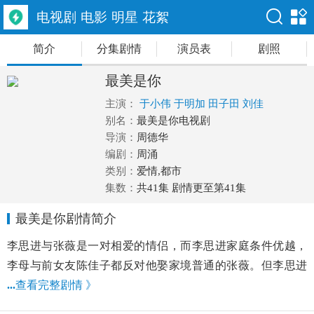
电视剧
电影
明星
花絮
简介
分集剧情
演员表
剧照
最美是你
主演：
于小伟
于明加
田子田
刘佳
别名：
最美是你电视剧
导演：
周德华
编剧：
周涌
类别：
爱情,都市
集数：
共41集 剧情更至第41集
最美是你剧情简介
李思进与张薇是一对相爱的情侣，而李思进家庭条件优越，
李母与前女友陈佳子都反对他娶家境普通的张薇。但李思进
...
查看完整剧情 》